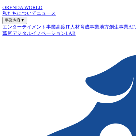
ORENDA WORLD
私たちについて
ニュース
事業内容
▼
エンターテイメント事業
高度IT人材育成事業
地方創生事業
A
葛尾デジタルイノベーションLAB