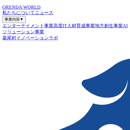
ORENDA WORLD
私たちについて
ニュース
事業内容
▼
エンターテイメント事業
高度IT人材育成事業
地方創生事業
AI
ソリューション事業
葛尾村イノベーションラボ