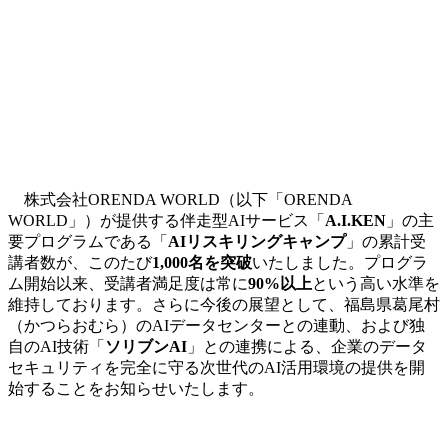
株式会社ORENDA WORLD（以下「ORENDA
WORLD」）が提供する伴走型AIサービス「
A.I.KEN
」の主
要プログラムである「
AIリスキリングキャンプ
」の累計受
講者数が、このたび
1,000名を突破
いたしました。プログラ
ム開始以来、受講者満足度は常に
90%以上
という高い水準を
維持しております。さらに今後の展望として、福島県葛尾村
（かつらおむら）のAIデータセンターとの連動、および独
自のAI技術「
ソリブンAI
」との連携による、企業のデータ
セキュリティを完全に守る次世代のAI活用環境の提供を開
始することをお知らせいたします。