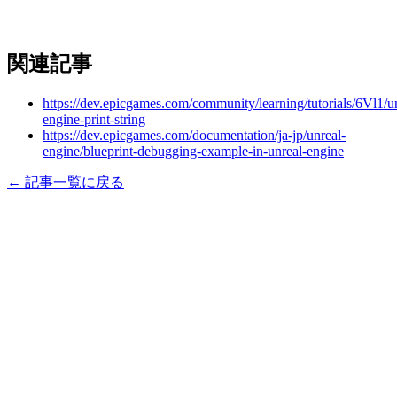
関連記事
https://dev.epicgames.com/community/learning/tutorials/6Vl1/u
engine-print-string
https://dev.epicgames.com/documentation/ja-jp/unreal-
engine/blueprint-debugging-example-in-unreal-engine
← 記事一覧に戻る