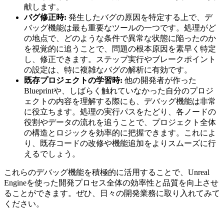
献します。
バグ修正時:
発生したバグの原因を特定する上で、デ
バッグ機能は最も重要なツールの一つです。処理がど
の地点で、どのような条件で異常な状態に陥ったのか
を視覚的に追うことで、問題の根本原因を素早く特定
し、修正できます。ステップ実行やブレークポイント
の設定は、特に複雑なバグの解析に有効です。
既存プロジェクトの学習時:
他の開発者が作った
Blueprintや、しばらく触れていなかった自分のプロジ
ェクトの内容を理解する際にも、デバッグ機能は非常
に役立ちます。処理の実行パスをたどり、各ノードの
役割やデータの流れを追うことで、プロジェクト全体
の構造とロジックを効率的に把握できます。これによ
り、既存コードの改修や機能追加をよりスムーズに行
えるでしょう。
これらのデバッグ機能を積極的に活用することで、Unreal
Engineを使った開発プロセス全体の効率性と品質を向上させ
ることができます。ぜひ、日々の開発業務に取り入れてみて
ください。