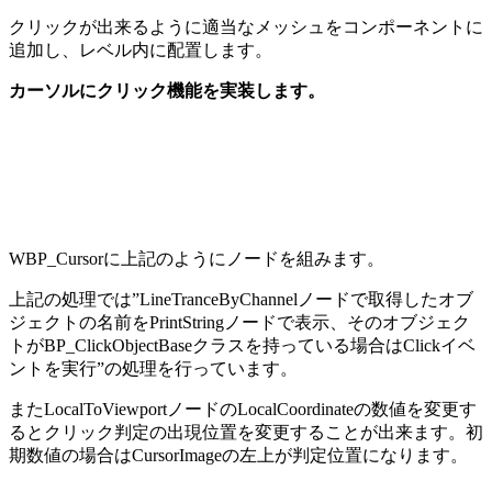
クリックが出来るように適当なメッシュをコンポーネントに
追加し、レベル内に配置します。
カーソルにクリック機能を実装します。
WBP_Cursorに上記のようにノードを組みます。
上記の処理では”LineTranceByChannelノードで取得したオブ
ジェクトの名前をPrintStringノードで表示、そのオブジェク
トがBP_ClickObjectBaseクラスを持っている場合はClickイベ
ントを実行”の処理を行っています。
またLocalToViewportノードのLocalCoordinateの数値を変更す
るとクリック判定の出現位置を変更することが出来ます。初
期数値の場合はCursorImageの左上が判定位置になります。