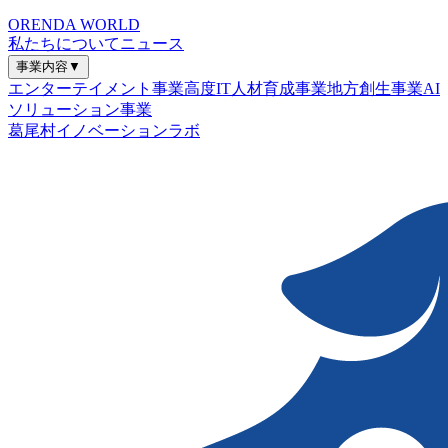
ORENDA WORLD
私たちについて
ニュース
事業内容
▼
エンターテイメント事業
高度IT人材育成事業
地方創生事業
AI
ソリューション事業
葛尾村イノベーションラボ