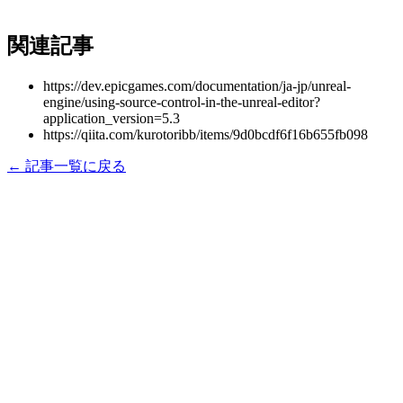
関連記事
https://dev.epicgames.com/documentation/ja-jp/unreal-
engine/using-source-control-in-the-unreal-editor?
application_version=5.3
https://qiita.com/kurotoribb/items/9d0bcdf6f16b655fb098
← 記事一覧に戻る