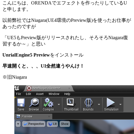
こんにちは、ORENDAでエフェクトを作ったりしているU
と申します。
以前弊社ではNiagara(UE4環境のPreview版)を使ったお仕事が
あったのですが
「UE5もPreview版がリリースされたし、そろそろNiagara復
習するか～」と思い
UnrialEngine5 Preview
をインストール
早速開くと、、、UI全然違うやんけ！
※旧Niagara