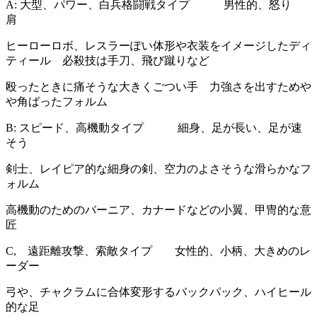
A: 大型、パワー、白兵格闘戦タイプ 男性的、怒り
肩
ヒーローロボ、レスラーぽい体形や衣装をイメージしたディ
ティール 必殺技は手刀、飛び蹴りなど
殴ったときに痛そうな大きくごつい手 力強さを出すためや
や角ばったフォルム
B: スピード、高機動タイプ 細身、足が長い、足が速
そう
剣士、レイピア的な細身の剣、空力のよさそうな滑らかなフ
ォルム
高機動のためのバーニア、カナードなどの小翼、甲冑的な意
匠
C, 遠距離攻撃、索敵タイプ 女性的、小柄、大きめのレ
ーダー
弓や、チャクラムに合体変形するバックパック、ハイヒール
的な足