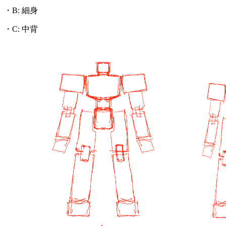
・B: 細身
・C: 中背