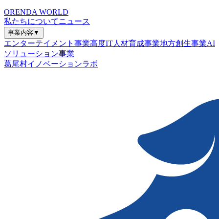
ORENDA WORLD
私たちについて
ニュース
事業内容
▼
エンターテイメント事業
高度IT人材育成事業
地方創生事業
AI
ソリューション事業
葛尾村イノベーションラボ