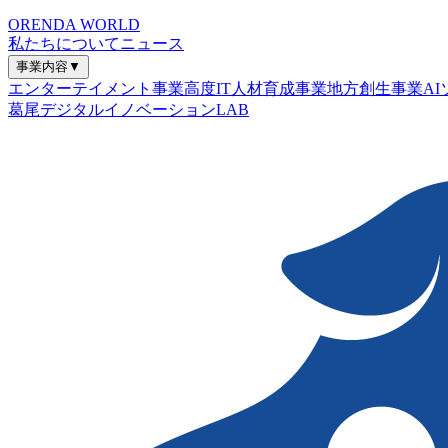
ORENDA WORLD
私たちについて
ニュース
事業内容
▼
エンターテイメント事業
高度IT人材育成事業
地方創生事業
A
葛尾デジタルイノベーションLAB