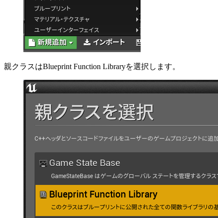
親クラスはBlueprint Function Libraryを選択します。