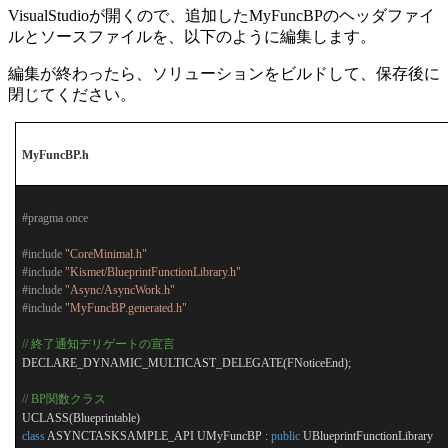
VisualStudioが開くので、追加したMyFuncBPのヘッダファイ
ルとソースファイルを、以下のように編集します。
編集が終わったら、ソリューションをビルドして、保存後に
閉じてください。
MyFuncBP.h
#pragma once
#include
"CoreMinimal.h"
#include
"Kismet/BlueprintFunctionLibrary.h"
#include
"Async/AsyncWork.h"
#include
"MyFuncBP.generated.h"
//
終了通知デリゲートの宣言
DECLARE_DYNAMIC_MULTICAST_DELEGATE(FNoticeEnd);
// BP
関数クラス
UCLASS(Blueprintable)
class
ASYNCTASKSAMPLE_API
UMyFuncBP
:
public
UBlueprintFunctionLibrary