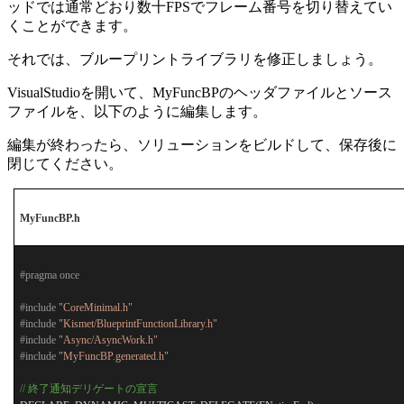
ッドでは通常どおり数十FPSでフレーム番号を切り替えてい
くことができます。
それでは、ブループリントライブラリを修正しましょう。
VisualStudioを開いて、MyFuncBPのヘッダファイルとソース
ファイルを、以下のように編集します。
編集が終わったら、ソリューションをビルドして、保存後に
閉じてください。
MyFuncBP.h
#pragma once
#include
"CoreMinimal.h"
#include
"Kismet/BlueprintFunctionLibrary.h"
#include
"Async/AsyncWork.h"
#include
"MyFuncBP.generated.h"
//
終了通知デリゲートの宣言