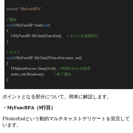
#include
"MyFuncBP.h"
//
開始
void
UMyFuncBP::Start(
void
)
{
UMyFuncBP::MyTask(NoticeEnd);
//
タスクを同期実行
}
//
タスク
void
UMyFuncBP::MyTask(FNoticeEnd notice_end)
{
FPlatformProcess::Sleep(
10.0f
);
//
時間のかかる処理
notice_end.Broadcast();
//
終了通知
}
ポイントとなる部分について、簡単に解説します。
・MyFuncBP.h（9行目）
FNoticeEndという動的マルチキャストデリゲートを宣言して
います。