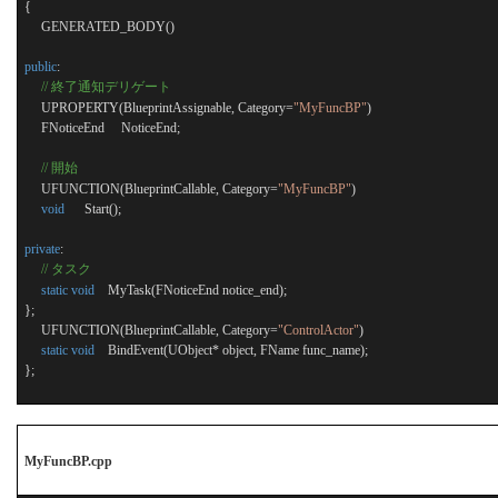
{
GENERATED_BODY()
public
:
//
終了通知デリゲート
UPROPERTY(BlueprintAssignable, Category=
"MyFuncBP"
)
FNoticeEnd
NoticeEnd;
//
開始
UFUNCTION(BlueprintCallable, Category=
"MyFuncBP"
)
void
Start();
private
:
//
タスク
static
void
MyTask(FNoticeEnd notice_end);
};
UFUNCTION(BlueprintCallable, Category=
"ControlActor"
)
static
void
BindEvent(UObject* object, FName func_name);
};
MyFuncBP.cpp