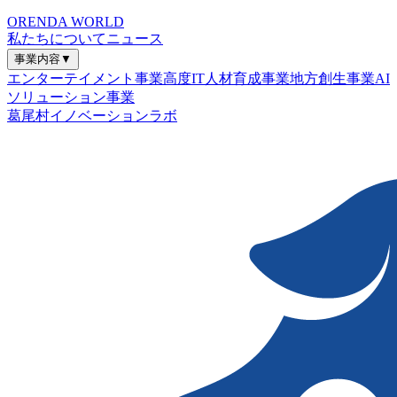
ORENDA WORLD
私たちについて
ニュース
事業内容
▼
エンターテイメント事業
高度IT人材育成事業
地方創生事業
AI
ソリューション事業
葛尾村イノベーションラボ