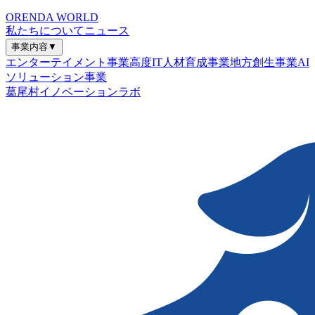
ORENDA WORLD
私たちについて
ニュース
事業内容
▼
エンターテイメント事業
高度IT人材育成事業
地方創生事業
AI
ソリューション事業
葛尾村イノベーションラボ