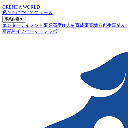
ORENDA WORLD
私たちについて
ニュース
事業内容
▼
エンターテイメント事業
高度IT人材育成事業
地方創生事業
A
葛尾村イノベーションラボ