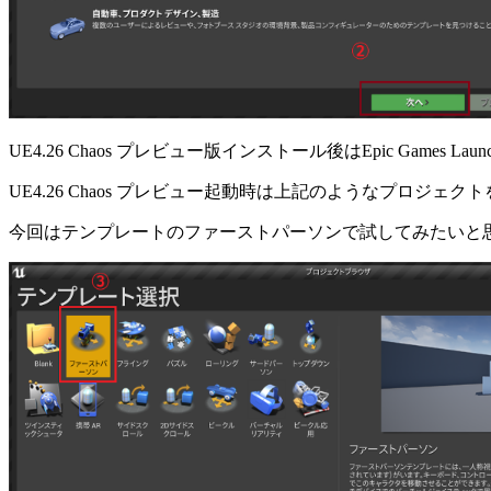
UE4.26 Chaos プレビュー版インストール後はEpic Games 
UE4.26 Chaos プレビュー起動時は上記のようなプロジェ
今回はテンプレートのファーストパーソンで試してみたいと