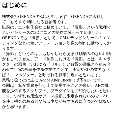
はじめに
株式会社ORENDAのS.G.と申します。ORENDAに入社し
て、もうすぐ1年になる新参者です。
以前はアニメ制作会社に務めていて、『撮影』という職種で
テレビシリーズの2Dアニメの制作に関わっていました。
ORENDAでも『撮影』として、CMやテレビシリーズのエン
ディングなどの短いアニメーション映像の制作に携わってお
ります。
『撮影』というのは、もしかしたらあまり馴染みのない用語
かもしれません。アニメ制作における『撮影』とは、キャラ
クターの画像（いわゆる『セル』）と背景の画像とを組み合
わせて1つの画面を作る作業のことで、実写や3Dの業界なら
ば「コンポジター」と呼ばれる職掌に近いと思います。
業務で扱うのは主に Adobe After Effects（以下AE）です。
今回は、私が業務を行う上で使用することの多い、AEの機
能を拡張するスクリプト、プラグインをご紹介したいと思い
ます。いずれも用途がアニメ撮影に限定されないので、AE
を使う機会のある方ならば少なからずお役に立つのではない
かと思います。