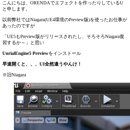
こんにちは、ORENDAでエフェクトを作ったりしているU
と申します。
以前弊社ではNiagara(UE4環境のPreview版)を使ったお仕事が
あったのですが
「UE5もPreview版がリリースされたし、そろそろNiagara復
習するか～」と思い
UnrialEngine5 Preview
をインストール
早速開くと、、、UI全然違うやんけ！
※旧Niagara